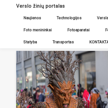
Skip
Verslo žinių portalas
to
content
Naujienos
Technologijos
Versl
Foto menininkai
Fotoaparatai
F
Statyba
Transportas
KONTAKTA