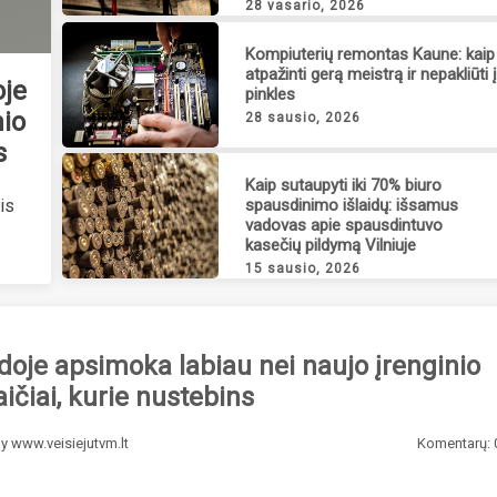
28 vasario, 2026
Kompiuterių remontas Kaune: kaip
atpažinti gerą meistrą ir nepakliūti 
oje
pinkles
nio
28 sausio, 2026
s
Kaip sutaupyti iki 70% biuro
spausdinimo išlaidų: išsamus
is
vadovas apie spausdintuvo
kasečių pildymą Vilniuje
15 sausio, 2026
doje apsimoka labiau nei naujo įrenginio
ičiai, kurie nustebins
By
www.veisiejutvm.lt
Komentarų: 