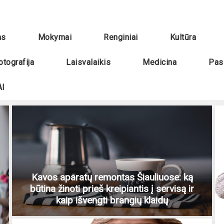
as
Mokymai
Renginiai
Kultūra
otografija
Laisvalaikis
Medicina
Pas
I
Kavos aparatų remontas Šiauliuose: ką
būtina žinoti prieš kreipiantis į servisą ir
kaip išvengti brangių klaidų