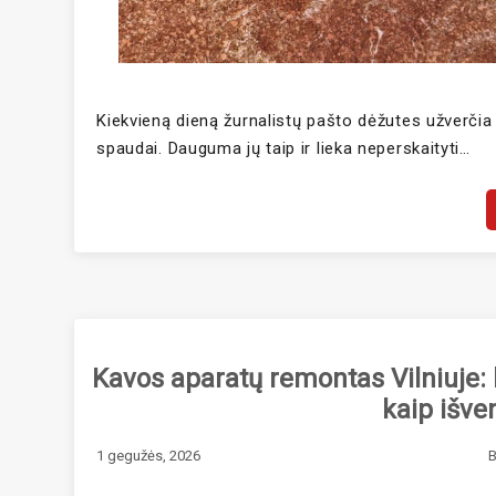
Kiekvieną dieną žurnalistų pašto dėžutes užverči
spaudai. Dauguma jų taip ir lieka neperskaityti…
Kavos aparatų remontas Vilniuje: ką
kaip išve
1 gegužės, 2026