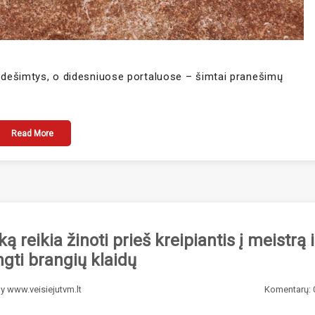
a dešimtys, o didesniuose portaluose – šimtai pranešimų
Read More
 reikia žinoti prieš kreipiantis į meistrą i
ngti brangių klaidų
By
www.veisiejutvm.lt
Komentarų: 