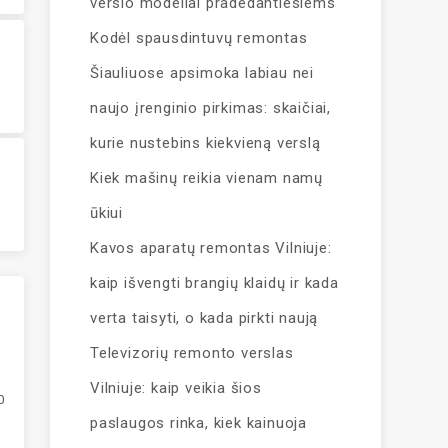
verslo modeliai pradedantiesiems
Kodėl spausdintuvų remontas
į
Šiauliuose apsimoka labiau nei
naujo įrenginio pirkimas: skaičiai,
kurie nustebins kiekvieną verslą
Kiek mašinų reikia vienam namų
ūkiui
Kavos aparatų remontas Vilniuje:
kaip išvengti brangių klaidų ir kada
verta taisyti, o kada pirkti naują
Televizorių remonto verslas
Vilniuje: kaip veikia šios
0
paslaugos rinka, kiek kainuoja