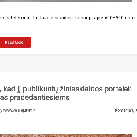
nusis telefonas Lietuvoje šiandien kainuoja apie 600–900 eurų.
Read More
kad jį publikuotų žiniasklaidos portalai:
idas pradedantiesiems
By
www.veisiejutvm.lt
Komentarų: 