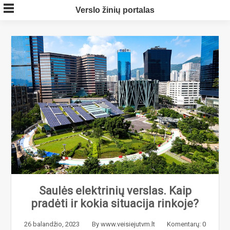
Skip
Verslo žinių portalas
to
content
Saulės elektrinių verslas. Kaip
pradėti ir kokia situacija rinkoje?
26 balandžio, 2023
By
www.veisiejutvm.lt
Komentarų: 0