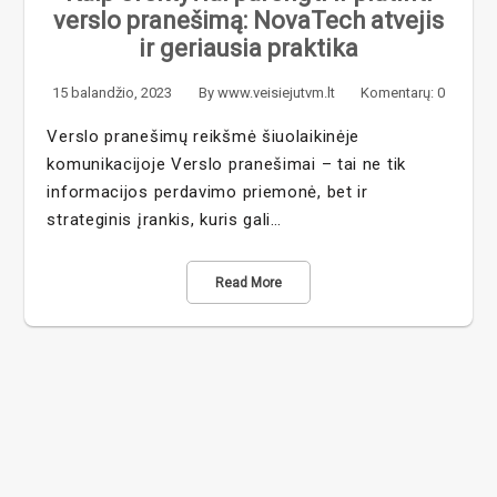
verslo pranešimą: NovaTech atvejis
ir geriausia praktika
15 balandžio, 2023
By
www.veisiejutvm.lt
Komentarų: 0
Verslo pranešimų reikšmė šiuolaikinėje
komunikacijoje Verslo pranešimai – tai ne tik
informacijos perdavimo priemonė, bet ir
strateginis įrankis, kuris gali…
Read More