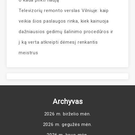
o kada pirkti naują
Televizorių remonto verslas Vilniuje: kaip
veikia šios paslaugos rinka, kiek kainuoja
dažniausios gedimų šalinimo procedūros ir
į ką verta atkreipti dėmesį renkantis
meistrus
Archyvas
2026 m. birželio mėn.
2026 m. gegužės mėn.