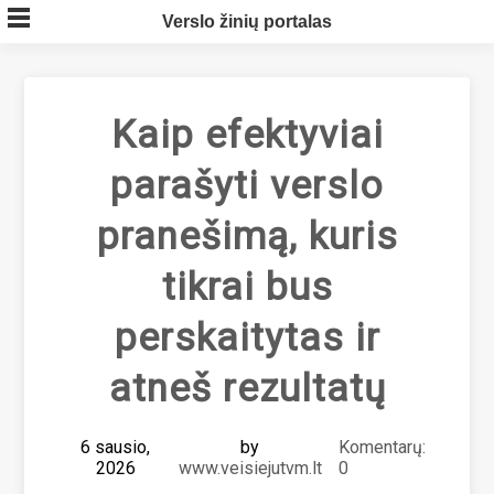
Skip
Verslo žinių portalas
to
content
Kaip efektyviai
parašyti verslo
pranešimą, kuris
tikrai bus
perskaitytas ir
atneš rezultatų
6 sausio,
by
Komentarų:
2026
www.veisiejutvm.lt
0