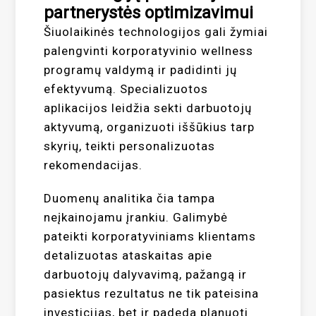
partnerystės optimizavimui
Šiuolaikinės technologijos gali žymiai
palengvinti korporatyvinio wellness
programų valdymą ir padidinti jų
efektyvumą. Specializuotos
aplikacijos leidžia sekti darbuotojų
aktyvumą, organizuoti iššūkius tarp
skyrių, teikti personalizuotas
rekomendacijas.
Duomenų analitika čia tampa
neįkainojamu įrankiu. Galimybė
pateikti korporatyviniams klientams
detalizuotas ataskaitas apie
darbuotojų dalyvavimą, pažangą ir
pasiektus rezultatus ne tik pateisina
investicijas, bet ir padeda planuoti