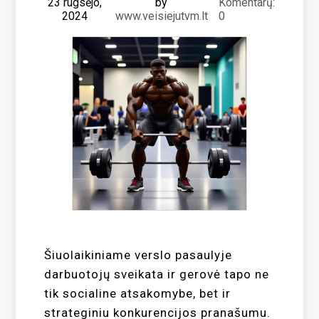
23 rugsėjo,
by
Komentarų:
2024
www.veisiejutvm.lt
0
Šiuolaikiniame verslo pasaulyje
darbuotojų sveikata ir gerovė tapo ne
tik socialine atsakomybe, bet ir
strateginiu konkurencijos pranašumu.