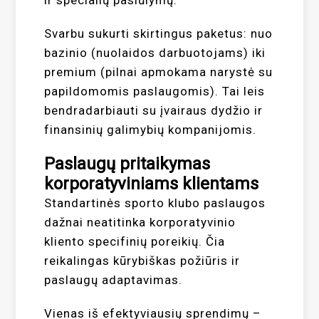
ir specialių pasiūlymų.
Svarbu sukurti skirtingus paketus: nuo
bazinio (nuolaidos darbuotojams) iki
premium (pilnai apmokama narystė su
papildomomis paslaugomis). Tai leis
bendradarbiauti su įvairaus dydžio ir
finansinių galimybių kompanijomis.
Paslaugų pritaikymas
korporatyviniams klientams
Standartinės sporto klubo paslaugos
dažnai neatitinka korporatyvinio
kliento specifinių poreikių. Čia
reikalingas kūrybiškas požiūris ir
paslaugų adaptavimas.
Vienas iš efektyviausių sprendimų –