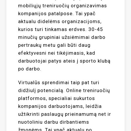
mobiliųjų treniruočių organizavimas
kompanijos patalpose. Tai ypač
aktualu didelėms organizacijoms,
kurios turi tinkamas erdves. 30-45
minučių grupiniai užsiėmimai darbo
pertraukų metu gali būti daug
efektyvesni nei tikėjimasis, kad
darbuotojai patys ateis į sporto klubą
po darbo.
Virtualūs sprendimai taip pat turi
didžiulį potencialą. Online treniruočių
platformos, specialiai sukurtos
kompanijos darbuotojams, leidžia
užtikrinti paslaugų prieinamumą net ir
nuotoliniu darbu dirbantiems
žmonėms. Tai ypač aktualu po