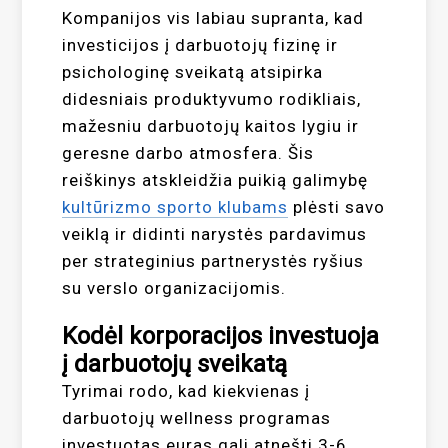
Kompanijos vis labiau supranta, kad
investicijos į darbuotojų fizinę ir
psichologinę sveikatą atsipirka
didesniais produktyvumo rodikliais,
mažesniu darbuotojų kaitos lygiu ir
geresne darbo atmosfera. Šis
reiškinys atskleidžia puikią galimybę
kultūrizmo sporto klubams
plėsti savo
veiklą ir didinti narystės pardavimus
per strateginius partnerystės ryšius
su verslo organizacijomis.
Kodėl korporacijos investuoja
į darbuotojų sveikatą
Tyrimai rodo, kad kiekvienas į
darbuotojų wellness programas
investuotas euras gali atnešti 3-6