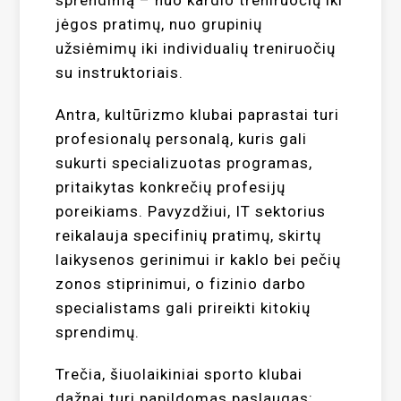
sprendimą – nuo kardio treniruočių iki
jėgos pratimų, nuo grupinių
užsiėmimų iki individualių treniruočių
su instruktoriais.
Antra, kultūrizmo klubai paprastai turi
profesionalų personalą, kuris gali
sukurti specializuotas programas,
pritaikytas konkrečių profesijų
poreikiams. Pavyzdžiui, IT sektorius
reikalauja specifinių pratimų, skirtų
laikysenos gerinimui ir kaklo bei pečių
zonos stiprinimui, o fizinio darbo
specialistams gali prireikti kitokių
sprendimų.
Trečia, šiuolaikiniai sporto klubai
dažnai turi papildomas paslaugas: